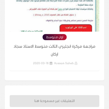
اول متوسط
د
مراجعة مركزة الاحياء ثالث متوسط الاستاذ اسعد
ملز
الاسدي
2020-03-16
Hussam Saheb
التعليقات غير مسموحة هنا