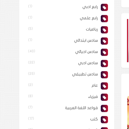
رابع ادبي
(1)
رابع علمي
(1)
رياضيات
(5)
سادس ابتدائي
(1)
سادس احيائي
(40)
سادس ادبي
(22)
سادس تطبيقي
(23)
عام
(2)
فيزياء
(8)
قواعد اللغة العربية
(7)
كتب
(17)