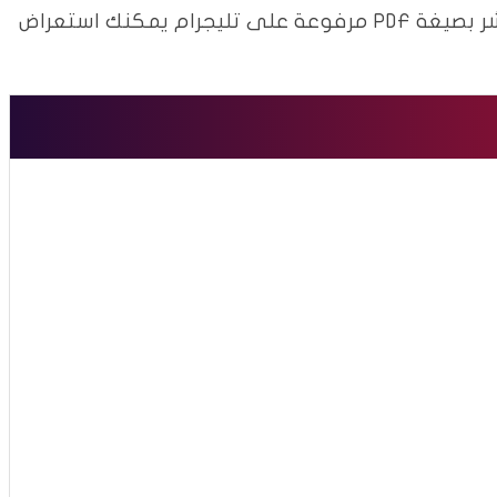
كتب صف الرابع علمي جميعها تحميل مباشر بصيغة PDF مرفوعة على تليجرام يمكنك استعراض