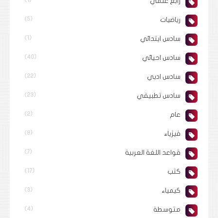
رابع علمي
رياضيات
(5)
سادس ابتدائي
(1)
سادس احيائي
(40)
سادس ادبي
(22)
سادس تطبيقي
(23)
عام
(2)
فيزياء
(8)
قواعد اللغة العربية
(7)
كتب
(17)
كيمياء
(3)
متوسطة
(4)