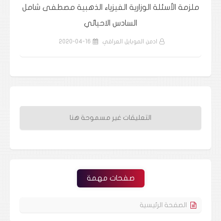
مل
ملزمة الرياضيات الصف السادس الاحيائي الاستاذ علي
ملزم
ضياء عبدالستار
ادمن الموبايل العراقي
2020-04-16
التعليقات غير مسموحة هنا
صفحات مهمة
الصفحة الرئيسية