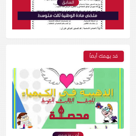
السابق
ملخص مادة الوطنية ثالث متوسط
قد يهمك أيضاً
أدب ونصوص