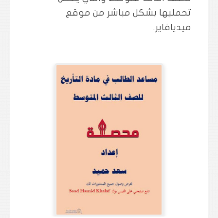
تحمليها بشكل مباشر من موقع
ميديافاير.