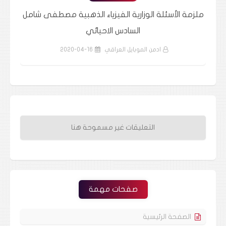
مل
ملزمة الفيزياء الصف السادس الاحيائي الاستاذ عصام
مل
محمد الشمري
ادمن الموبايل العراقي
2020-04-16
التعليقات غير مسموحة هنا
صفحات مهمة
الصفحة الرئيسية