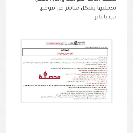
تحمليها بشكل مباشر من موقع
ميديافاير.