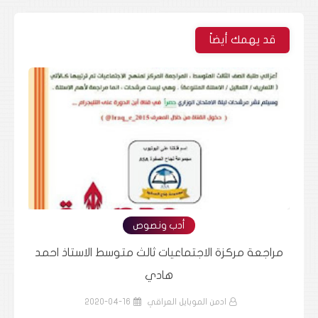
قد يهمك أيضاً
أدب ونصوص
مد
مراجعة مركزة انجليزي الثالث متوسط الاستاذ سجاد
اركان
ادمن الموبايل العراقي
2020-04-16