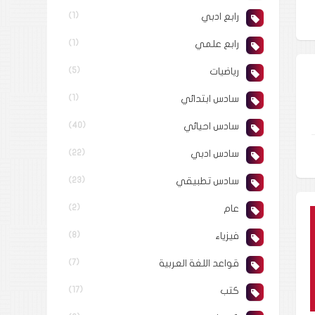
رابع ادبي
(1)
رابع علمي
(1)
رياضيات
(5)
سادس ابتدائي
(1)
سادس احيائي
(40)
سادس ادبي
(22)
سادس تطبيقي
(23)
عام
(2)
فيزياء
(8)
قواعد اللغة العربية
(7)
كتب
(17)