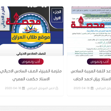
أدب ونصوص
أدب ونصوص
د اللغة العربية السادس
ملزمة الفيزياء الصف السادس الاحيائي
استاذ ريزان احمد الجاف
الاستاذ حكمت العمري
ايل العراقي
2020-04-16
ادمن الموبايل العراقي
2020-04-16