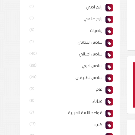
رابع ادبي
(1)
رابع علمي
(1)
رياضيات
(5)
سادس ابتدائي
(1)
سادس احيائي
(40)
سادس ادبي
(22)
سادس تطبيقي
(23)
عام
(2)
فيزياء
(8)
قواعد اللغة العربية
(7)
كتب
(17)