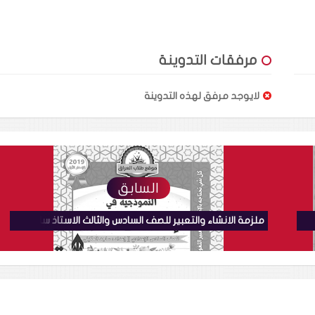
مرفقات التدوينة
لايوجد مرفق لهذه التدوينة
السابق
ملزمة حلول وزارية الادب والنصوص السادس العلمي الذهبية مصطفى شامل
ملزمة الانشاء والتعبير للصف السادس والثالث الاستاذ ساجد العكيلي